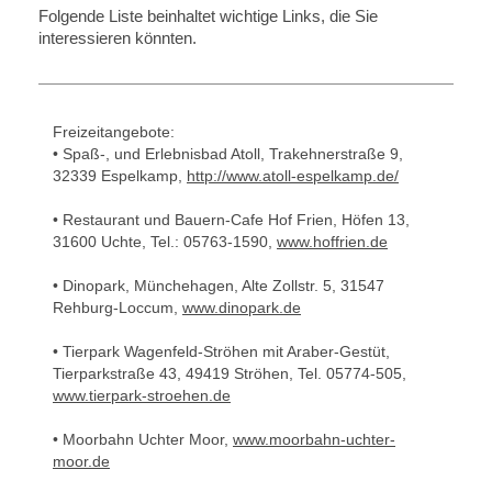
Folgende Liste beinhaltet wichtige Links, die Sie
interessieren könnten.
Freizeitangebote:
• Spaß-, und Erlebnisbad Atoll, Trakehnerstraße 9,
32339 Espelkamp,
http://www.atoll-espelkamp.de/
• Restaurant und Bauern-Cafe Hof Frien, Höfen 13,
31600 Uchte, Tel.: 05763-1590,
www.hoffrien.de
• Dinopark, Münchehagen, Alte Zollstr. 5, 31547
Rehburg-Loccum,
www.dinopark.de
• Tierpark Wagenfeld-Ströhen mit Araber-Gestüt,
Tierparkstraße 43, 49419 Ströhen, Tel. 05774-505,
www.tierpark-stroehen.de
• Moorbahn Uchter Moor,
www.moorbahn-uchter-
moor.de