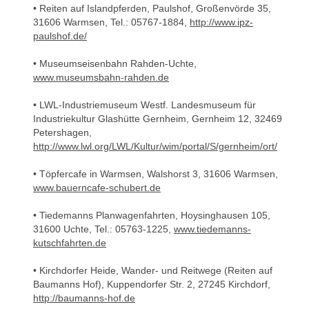
• Reiten auf Islandpferden, Paulshof, Großenvörde 35,
31606 Warmsen, Tel.: 05767-1884,
http://www.ipz-
paulshof.de/
• Museumseisenbahn Rahden-Uchte,
www.museumsbahn-rahden.de
• LWL-Industriemuseum Westf. Landesmuseum für
Industriekultur Glashütte Gernheim, Gernheim 12, 32469
Petershagen,
http://www.lwl.org/LWL/Kultur/wim/portal/S/gernheim/ort/
• Töpfercafe in Warmsen, Walshorst 3, 31606 Warmsen,
www.bauerncafe-schubert.de
• Tiedemanns Planwagenfahrten, Hoysinghausen 105,
31600 Uchte, Tel.: 05763-1225,
www.tiedemanns-
kutschfahrten.de
• Kirchdorfer Heide, Wander- und Reitwege (Reiten auf
Baumanns Hof), Kuppendorfer Str. 2, 27245 Kirchdorf,
http://baumanns-hof.de